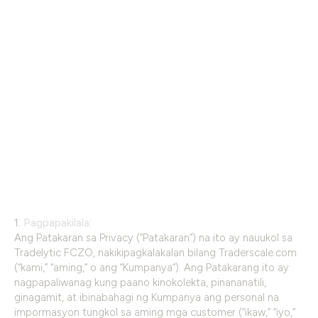
Skip
to
content
Patakaran sa
Privacy
1.
Pagpapakilala
:
Ang Patakaran sa Privacy (“Patakaran”) na ito ay nauukol sa
Tradelytic FCZO, nakikipagkalakalan bilang Traderscale.com
(“kami,” “aming,” o ang “Kumpanya”). Ang Patakarang ito ay
nagpapaliwanag kung paano kinokolekta, pinananatili,
ginagamit, at ibinabahagi ng Kumpanya ang personal na
impormasyon tungkol sa aming mga customer (“ikaw,” “iyo,”