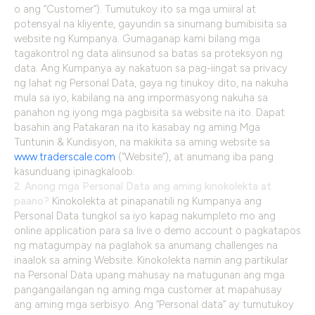
o ang “Customer”). Tumutukoy ito sa mga umiiral at
potensyal na kliyente, gayundin sa sinumang bumibisita sa
website ng Kumpanya. Gumaganap kami bilang mga
tagakontrol ng data alinsunod sa batas sa proteksyon ng
data. Ang Kumpanya ay nakatuon sa pag-iingat sa privacy
ng lahat ng Personal Data, gaya ng tinukoy dito, na nakuha
mula sa iyo, kabilang na ang impormasyong nakuha sa
panahon ng iyong mga pagbisita sa website na ito. Dapat
basahin ang Patakaran na ito kasabay ng aming Mga
Tuntunin & Kundisyon, na makikita sa aming website sa
www.traderscale.com
(“Website”), at anumang iba pang
kasunduang ipinagkaloob.
2. Anong mga Personal Data ang aming kinokolekta at
paano?
Kinokolekta at pinapanatili ng Kumpanya ang
Personal Data tungkol sa iyo kapag nakumpleto mo ang
online application para sa live o demo account o pagkatapos
ng matagumpay na paglahok sa anumang challenges na
inaalok sa aming Website. Kinokolekta namin ang partikular
na Personal Data upang mahusay na matugunan ang mga
pangangailangan ng aming mga customer at mapahusay
ang aming mga serbisyo. Ang “Personal data” ay tumutukoy