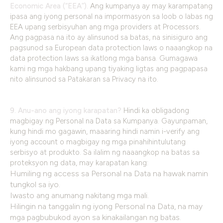
Economic Area (“EEA”).
Ang kumpanya ay may karampatang
ipasa ang iyong personal na impormasyon sa loob o labas ng
EEA upang serbisyuhan ang mga providers at Processors.
Ang pagpasa na ito ay alinsunod sa batas, na sinisiguro ang
pagsunod sa European data protection laws o naaangkop na
data protection laws sa ikatlong mga bansa. Gumagawa
kami ng mga hakbang upang tiyaking ligtas ang pagpapasa
nito alinsunod sa Patakaran sa Privacy na ito.
9. Anu-ano ang iyong karapatan?
Hindi ka obligadong
magbigay ng Personal na Data sa Kumpanya. Gayunpaman,
kung hindi mo gagawin, maaaring hindi namin i-verify ang
iyong account o magbigay ng mga pinahihintulutang
serbisyo at produkto. Sa ilalim ng naaangkop na batas sa
proteksyon ng data, may karapatan kang:
Humiling ng access sa Personal na Data na hawak namin
tungkol sa iyo.
Iwasto ang anumang nakitang mga mali.
Hilingin na tanggalin ng iyong Personal na Data, na may
mga pagbubukod ayon sa kinakailangan ng batas.