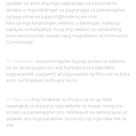
Ipaalam sa amin ang mga pagbabago sa personal na
detalye o mga kahilingan sa pagtanggal sa pamamagitan
ng pag-email sa
support@traderscale.com
.
Para sa mga katanungan, reklamo, o kahilingan, makipag-
ugnayan sa Kumpanya. Kung ang reklamo ay nananatiling
hindi nasolusyonan, maaari kang magreklamo sa Information
Commisioner.
10. Pahintulot
Sa pamamagitan ng pag-access sa website
na ito, pinapayagan mo ang Kumpanya sa pagkolekta,
pagpapanatili, paggamit, at pagsisiwalat ng Personal na Data
ayon sa Patakaran sa Privacy na ito.
11. Mga Link
Ang Patakaran sa Privacy na ito ay hindi
naaangkop sa iba pang mga website na maaari mong ma-
access sa pamamagitan nito. Hinihikayat ka naming suriin at
unawain ang mga patakaran sa privacy ng mga naka-link na
site.