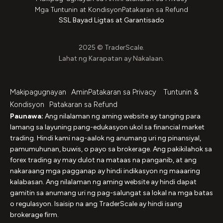
Mga Tuntunin at Kondisyon
Patakaran sa Refund
SSL Bayad Ligtas at Garantisado
2025 © TraderScale.
Lahat ng Karapatan ay Nakalaan.
Makipagugnayan
AminPatakaran sa Privacy
Tuntunin &
Kondisyon
Patakaran sa Refund
Paunawa:
Ang nilalaman ng aming website ay tanging para
lamang sa layuning pang-edukasyon ukol sa financial market
trading. Hindi kami nag-aalok ng anumang uri ng pinansiyal,
pamumuhunan, buwis, o payo sa brokerage. Ang pakikilahok sa
forex trading ay may dulot na mataas na panganib, at ang
nakaraang mga pagganap ay hindi indikasyon ng maaaring
kalabasan. Ang nilalaman ng aming website ay hindi dapat
gamitin sa anumang uri ng pag-salungat sa lokal na mga batas
o regulasyon. Isaisip na ang TraderScale ay hindi isang
brokerage firm.