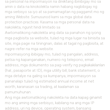
sa personal na impormasyon na direktang ibinibigay mo sa
amin o data na kinokolekta namin habang nagbibigay ng
mga serbisyo sa iyo at sa pamamagitan ng paggamit mo ng
aming Website. Sumusunod kami sa mga global data
protection practices. Kasama sa mga personal data na
nakolekta, ngunit hindi limitado sa:
Awtomatikong nakolekta ang data sa panahon ng iyong
mga pagbisita sa website, tulad ng mga lugar na binisita sa
site, mga page na tiningnan, dalas at tagal ng pagbisita, at
nagre-refer na mga website.
mpormasyong ibibigay mo, tulad ng pangalan, address,
petsa ng kapanganakan, numero ng telepono, email
address, mga dokumento sa pag-verify ng pagkakakilanlan
(hal., pasaporte at ID), mga utility bill, bank statement, o
mga detalye na galing sa kumpanya, impormasyon sa
pananalapi tulad ng estimated annual income at net
worth, karanasan sa trading, at kaalaman sa
pamumuhunan.
Ang mga awtomatikong nakolekta na data kapag ginamit
mo ang aming mga serbisyo, kabilang na ang mga IP
address, uri ng device, operating system, bansang