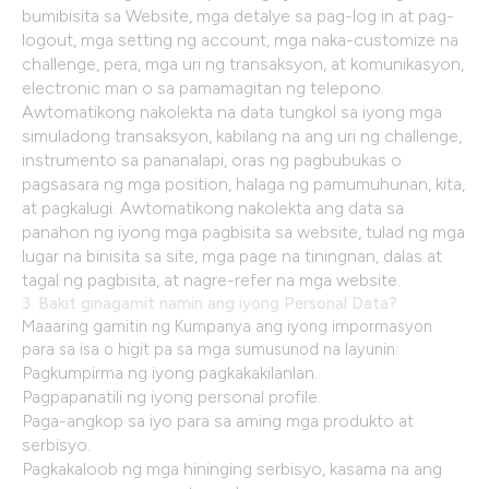
bumibisita sa Website, mga detalye sa pag-log in at pag-
logout, mga setting ng account, mga naka-customize na
challenge, pera, mga uri ng transaksyon, at komunikasyon,
electronic man o sa pamamagitan ng telepono.
Awtomatikong nakolekta na data tungkol sa iyong mga
simuladong transaksyon, kabilang na ang uri ng challenge,
instrumento sa pananalapi, oras ng pagbubukas o
pagsasara ng mga position, halaga ng pamumuhunan, kita,
at pagkalugi. Awtomatikong nakolekta ang data sa
panahon ng iyong mga pagbisita sa website, tulad ng mga
lugar na binisita sa site, mga page na tiningnan, dalas at
tagal ng pagbisita, at nagre-refer na mga website.
3. Bakit ginagamit namin ang iyong Personal Data?
Maaaring gamitin ng Kumpanya ang iyong impormasyon
para sa isa o higit pa sa mga sumusunod na layunin:
Pagkumpirma ng iyong pagkakakilanlan.
Pagpapanatili ng iyong personal profile.
Paga-angkop sa iyo para sa aming mga produkto at
serbisyo.
Pagkakaloob ng mga hininging serbisyo, kasama na ang