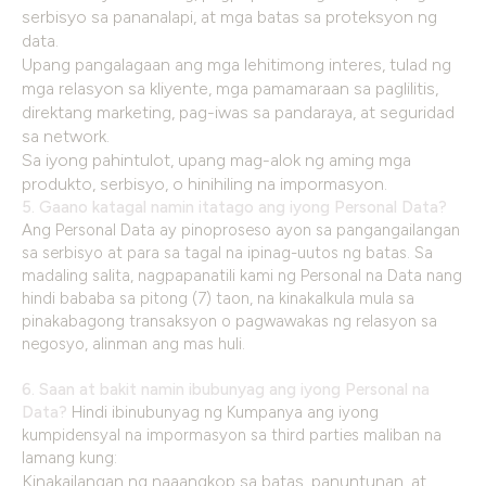
serbisyo sa pananalapi, at mga batas sa proteksyon ng
data.
Upang pangalagaan ang mga lehitimong interes, tulad ng
mga relasyon sa kliyente, mga pamamaraan sa paglilitis,
direktang marketing, pag-iwas sa pandaraya, at seguridad
sa network.
Sa iyong pahintulot, upang mag-alok ng aming mga
produkto, serbisyo, o hinihiling na impormasyon.
5. Gaano katagal namin itatago ang iyong Personal Data?
Ang Personal Data ay pinoproseso ayon sa pangangailangan
sa serbisyo at para sa tagal na ipinag-uutos ng batas. Sa
madaling salita, nagpapanatili kami ng Personal na Data nang
hindi bababa sa pitong (7) taon, na kinakalkula mula sa
pinakabagong transaksyon o pagwawakas ng relasyon sa
negosyo, alinman ang mas huli.
6. Saan at bakit namin ibubunyag ang iyong Personal na
Data?
Hindi ibinubunyag ng Kumpanya ang iyong
kumpidensyal na impormasyon sa third parties maliban na
lamang kung:
Kinakailangan ng naaangkop sa batas, panuntunan, at