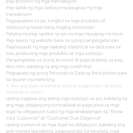
pag-proseso ng mga transaksyon.
Pag-aalok ng mga serbisyong kaugnay ng mga
transaksyon.
Pagpapaalam sa iyo tungkol sa mga produkto at
serbisyong maaari kang maging interesado.
Patuloy na pag-update sa iyo sa mga nauugnay na issue.
Pag-aayos ng website base sa iyong pangangailangan.
Pagsisiyasat ng mga naiibang statistical na data para sa
mas pinabuting mga produkto at mga serbisyo.
Pangangasiwa sa iyong account at pagsubaybay sa pag-
kilos nito, kabilang na ang mga credit limit.
Pagpapasa ng iyong Personal na Data sa third parties para
sa layunin ng marketing.
4. Ano ang legal na batayan para sa pagproseso ng iyong
Personal na Data?
Upang isagawa ang aming mga serbisyo sa iyo, kabilang na
ang mga obligasyong kontraktwal at pagsunod sa mga
legal na obligasyon tulad ng mga kinakailangan sa “Know
Your Customer” at “Customer Due Diligence”.
Upang sumunod sa mga legal na obligasyon, kabilang ang
anti-money laundering, pagpopondo ng terorista, mga