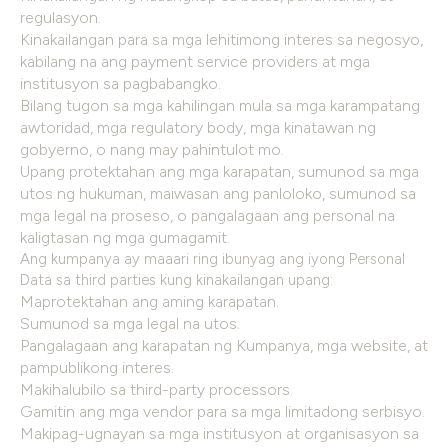
regulasyon.
Kinakailangan para sa mga lehitimong interes sa negosyo,
kabilang na ang payment service providers at mga
institusyon sa pagbabangko.
Bilang tugon sa mga kahilingan mula sa mga karampatang
awtoridad, mga regulatory body, mga kinatawan ng
gobyerno, o nang may pahintulot mo.
Upang protektahan ang mga karapatan, sumunod sa mga
utos ng hukuman, maiwasan ang panloloko, sumunod sa
mga legal na proseso, o pangalagaan ang personal na
kaligtasan ng mga gumagamit.
Ang kumpanya ay maaari ring ibunyag ang iyong Personal
Data sa third parties kung kinakailangan upang:
Maprotektahan ang aming karapatan.
Sumunod sa mga legal na utos.
Pangalagaan ang karapatan ng Kumpanya, mga website, at
pampublikong interes.
Makihalubilo sa third-party processors.
Gamitin ang mga vendor para sa mga limitadong serbisyo.
Makipag-ugnayan sa mga institusyon at organisasyon sa