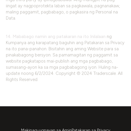
iingat ay nagpoprotekta laban sa pagkawala, pagnanakaw,
maling paggamit, pagbabago, o pagkasira ng Personal na
Data.
14. Mababago namin ang patakaran na ito Inilalaan
ng
Kumpanya ang karapatang baguhin ang Patakaran sa Privacy
na ito pana-panahon. Bisitahin ang aming Website para sa
pinakabagong bersyon. Sa pamamagitan ng paggamit sa
website pagkatapos mai-publish ang mga pagbabago,
sumasang-ayon ka sa mga pagbabagong iyon. Huling na-
update noong 6/2/2024. Copyright © 2024 Traderscale. All
Rights Reserved.
Makipag-ugnayan sa Amin
Patakaran sa Privacy