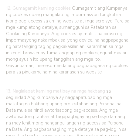
12. Gumagamit kami ng cookies
Gumagamit ang Kumpanya
ng cookies upang mangalap ng impormasyon tungkol sa
iyong pag-access sa aming website at mga serbisyo. Para sa
mga kumpletong detalye, sumangguni sa Patakaran sa
Cookie ng Kumpanya. Ang cookies ay maliliit na piraso ng
impormasyong nakaimbak sa iyong device, na nagpapagana
ng natatanging tag ng pagkakakilanlan. Karamihan sa mga
internet browser ay tumatanggap ng cookies, ngunit maaari
mong ayusin ito upang tanggihan ang mga ito.
Gayunpaman, inirerekomenda ang pagpapagana ng cookies
para sa pinakamainam na karanasan sa website.
13. Naglalapat kami ng matibay na mga hakbang
sa
seguridad Ang Kumpanya ay nagpapatupad ng mga
matatag na hakbang upang protektahan ang Personal na
Data mula sa hindi awtorisadong pag-access. Ang mga
awtorisadong tauhan at tagapagbigay ng serbisyo lamang
na may lehitimong nangangailangan ng access sa Personal
na Data. Ang pagbabahagi ng mga detalye sa pag-log in sa
mga third party ay ipinagbabawal. Ang mahigpit na pag-