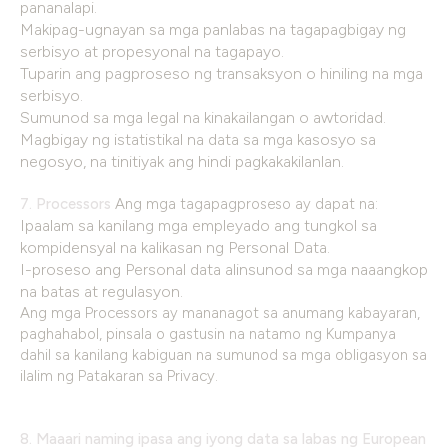
pananalapi.
Makipag-ugnayan sa mga panlabas na tagapagbigay ng
serbisyo at propesyonal na tagapayo.
Tuparin ang pagproseso ng transaksyon o hiniling na mga
serbisyo.
Sumunod sa mga legal na kinakailangan o awtoridad.
Magbigay ng istatistikal na data sa mga kasosyo sa
negosyo, na tinitiyak ang hindi pagkakakilanlan.
7. Processors
Ang mga tagapagproseso ay dapat na:
Ipaalam sa kanilang mga empleyado ang tungkol sa
kompidensyal na kalikasan ng Personal Data.
I-proseso ang Personal data alinsunod sa mga naaangkop
na batas at regulasyon.
Ang mga Processors ay mananagot sa anumang kabayaran,
paghahabol, pinsala o gastusin na natamo ng Kumpanya
dahil sa kanilang kabiguan na sumunod sa mga obligasyon sa
ilalim ng Patakaran sa Privacy.
8. Maaari naming ipasa ang iyong data sa labas ng European