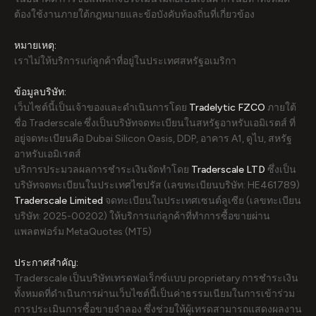
ต้องใช้งานภายใต้กฎหมายและข้อบังคับท้องถิ่นที่เกี่ยวข้อง
หมายเหตุ:
เราไม่ให้บริการแก่ลูกค้าที่อยู่ในประเทศสหรัฐอเมริกา
ข้อมูลบริษัท:
เว็บไซต์นี้เป็นเจ้าของและดำเนินการโดย
Tradelytic FZCO
ภายใต้
ชื่อ Traderscale ซึ่งเป็นบริษัทจดทะเบียนในสหรัฐอาหรับเอมิเรตส์ ที่
อยู่จดทะเบียนคือ Dubai Silicon Oasis, DDP, อาคาร A1, ดูไบ, สหรัฐ
อาหรับเอมิเรตส์
บริการประมวลผลการชำระเงินจัดทำโดย
Traderscale LTD
ซึ่งเป็น
บริษัทจดทะเบียนในประเทศไซปรัส (เลขทะเบียนบริษัท: HE461789)
Traderscale Limited
จดทะเบียนในประเทศเซนต์ลูเซีย (เลขทะเบียน
บริษัท: 2025-00202) ให้บริการแก่ลูกค้าที่ทำการซื้อขายผ่าน
แพลตฟอร์ม MetaQuotes (MT5)
ประกาศสำคัญ:
Traderscale เป็นบริษัทเทรดฟอเร็กซ์แบบ proprietary การชำระเงิน
ทั้งหมดที่ดำเนินการผ่านเว็บไซต์นี้เป็นค่าธรรมเนียมในการเข้าร่วม
การประเมินการซื้อขายจำลอง ซึ่งช่วยให้ผู้เทรดสามารถแสดงผลงาน